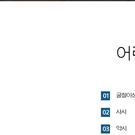
어
굴절이
01
사시
02
약시
03