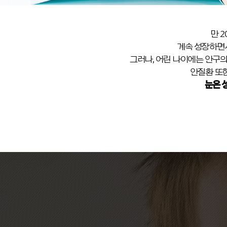
만 
계속 성장하면서
그러나, 어린 나이에는 안구의
안질환 또한
눈은 