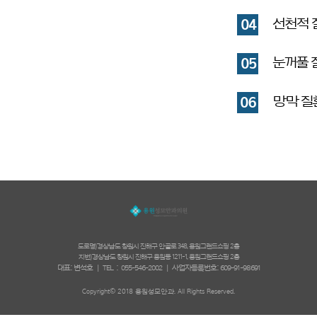
선천적 
04
눈꺼풀 
05
망막 질
06
도로명)경상남도 창원시 진해구 안골로 348, 용원그랜드쇼핑 2층
지번)경상남도 창원시 진해구 용원동 1211-1, 용원그랜드쇼핑 2층
대표: 변석호 | TEL : 055-546-2002 | 사업자등록번호: 609-91-98691
Copyright© 2018 용원성모안과. All Rights Reserved.