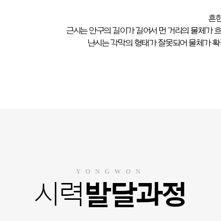
흔한
근시는 안구의 길이가 길어서 먼 거리의 물체가 
난시는 각막의 형태가 잘못되어 물체가 확장
YONGWON
시력
발달과정