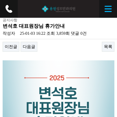
공지사항
변석호 대표원장님 휴가안내
작성자
25-01-03 16:22
조회
3,859회
댓글
0건
이전글
다음글
목록
본문