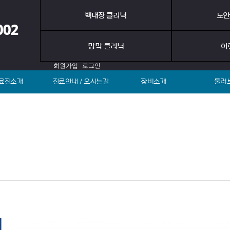
백내장 클리닉
노안
002
망막 클리닉
어
회원가입
로그인
료진소개
진료안내 / 오시는길
장비소개
둘러