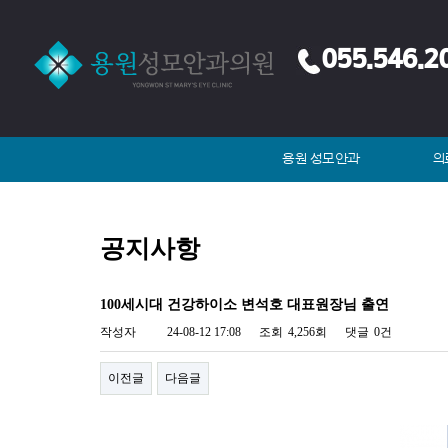
055.546.2
용원 성모안과
의
공지사항
100세시대 건강하이소 변석호 대표원장님 출연
작성자
24-08-12 17:08
조회
4,256회
댓글
0건
이전글
다음글