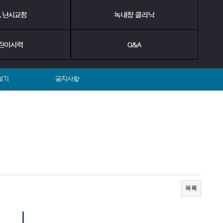
, 난시교정
녹내장 클리닉
린이시력
Q&A
보기
공지사항
목록