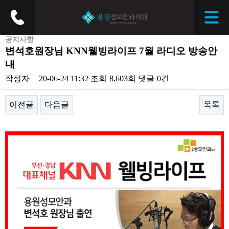
공지사항
변석호원장님 KNN웰빙라이프 7월 라디오 방송안
내
작성자
20-06-24 11:32
조회
8,603회
댓글
0건
이전글
다음글
목록
본문