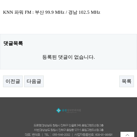
KNN 파워 FM : 부산 99.9 MHz / 경남 102.5 MHz
댓글목록
등록된 댓글이 없습니다.
이전글
다음글
목록
도로명)경상남도 창원시 진해구 안골로 348, 용원그랜드쇼핑 2층
지번)경상남도 창원시 진해구 용원동 1211-1, 용원그랜드쇼핑 2층
대표: 변석호 | TEL : 055-546-2002 | 사업자등록번호: 609-91-98691