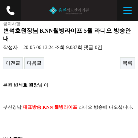
공지사항
변석호원장님 KNN웰빙라이프 5월 라디오 방송안
내
작성자
20-05-06 13:24
조회
9,037회
댓글
0건
이전글
다음글
목록
본문
본원
변석호 원장님
이
부산경남
대표방송 KNN 웰빙라이프
라디오 방송에 나오십니다.